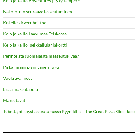
Kelo ja kallio Adventures | Tyky Tampere
Näkötornin seuraava laskeutuminen
Kokeile kirveenheittoa
Kelo ja kallio Laavumaa Teiskossa
Kelo ja kallio -seikkailulahjakortti
Perinteistä suomalaista maaseutukivaa?
Pirkanmaan pisin vaijeriliuku
Vuokravälineet
Lisää maksutapoja
Maksutavat
Tubettajat köysilaskeutumassa Pyynikillä – The Great Pizza Slice Race