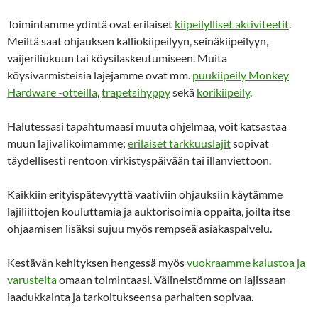
Toimintamme ydintä ovat erilaiset
kiipeilylliset aktiviteetit
.
Meiltä saat ohjauksen kalliokiipeilyyn, seinäkiipeilyyn,
vaijeriliukuun tai köysilaskeutumiseen. Muita
köysivarmisteisia lajejamme ovat mm.
puukiipeily Monkey
Hardware -otteilla
,
trapetsihyppy
sekä
korikiipeily
.
Halutessasi tapahtumaasi muuta ohjelmaa, voit katsastaa
muun lajivalikoimamme;
erilaiset tarkkuuslajit
sopivat
täydellisesti rentoon virkistyspäivään tai illanviettoon.
Kaikkiin erityispätevyyttä vaativiin ohjauksiin käytämme
lajiliittojen kouluttamia ja auktorisoimia oppaita, joilta itse
ohjaamisen lisäksi sujuu myös rempseä asiakaspalvelu.
Kestävän kehityksen hengessä myös
vuokraamme kalustoa ja
varusteita
omaan toimintaasi. Välineistömme on lajissaan
laadukkainta ja tarkoitukseensa parhaiten sopivaa.