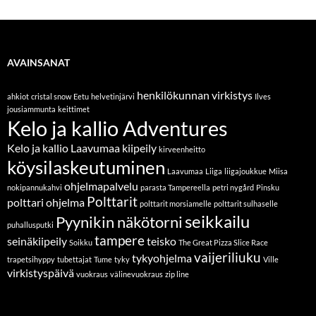
AVAINSANAT
henkilökunnan virkistys
ahkiot
cristal snow
Eetu
helvetinjärvi
Ilves
jousiammunta
keittimet
Kelo ja kallio Adventures
Kelo ja kallio Laavumaa
kiipeily
kirveenheitto
köysilaskeutuminen
Laavumaa
Liiga
liigajoukkue
Miisa
ohjelmapalvelu
nokipannukahvi
parasta Tampereella
petri nygård
Pinsku
Polttarit
polttari ohjelma
polttarit morsiamelle
polttarit sulhaselle
seikkailu
Pyynikin näkötorni
puhallusputki
tampere
seinäkiipeily
teisko
Soikku
The Great Pizza Slice Race
vaijeriliuku
tykyohjelma
trapetsihyppy
tubettajat
Tume
tyky
Ville
virkistyspäivä
vuokraus
välinevuokraus
zip line