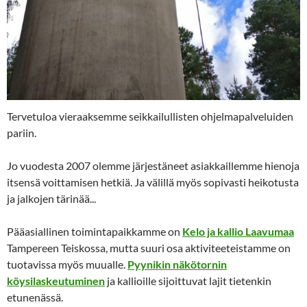
Tervetuloa vieraaksemme seikkailullisten ohjelmapalveluiden
pariin.
Jo vuodesta 2007 olemme järjestäneet asiakkaillemme hienoja
itsensä voittamisen hetkiä. Ja välillä myös sopivasti heikotusta
ja jalkojen tärinää...
Pääasiallinen toimintapaikkamme on
Kelo ja kallio Laavumaa
Tampereen Teiskossa, mutta suuri osa aktiviteeteistamme on
tuotavissa myös muualle.
Pyynikin näkötornin
köysilaskeutuminen
ja kallioille sijoittuvat lajit tietenkin
etunenässä.