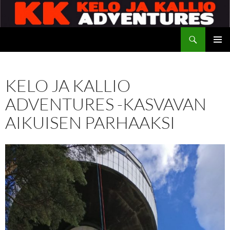
Siirry
sisältöön
Etsi
Kelo ja kallio Adventures
ENSISIJ
VALIKK
KELO JA KALLIO
ADVENTURES -KASVAVAN
AIKUISEN PARHAAKSI