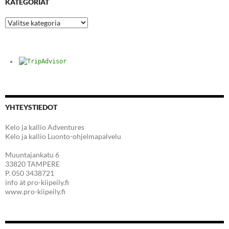
KATEGORIAT
Kategoriat
YHTEYSTIEDOT
Kelo ja kallio Adventures
Kelo ja kallio Luonto-ohjelmapalvelu
Muuntajankatu 6
33820 TAMPERE
P. 050 3438721
info ät pro-kiipeily.fi
www.pro-kiipeily.fi