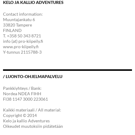
KELO JA KALLIO ADVENTURES
Contact information:
Muuntajankatu 6
33820 Tampere
FINLAND
T. +358 50 343 8721
info (at) pro-kiipeily.fi
www.pro-kiipeily.fi
Y-tunnus 2115788-3
/ LUONTO-OHJELMAPALVELU
Pankkiyhteys / Bank:
Nordea NDEA FIHH
FI38 1147 3000 223061
Kaikki materiaali / All material:
Copyright © 2014
Kelo ja kallio Adventures
Oikeudet muutoksiin pidätetään