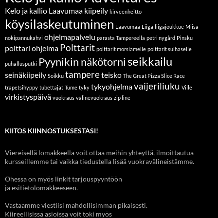
Kelo ja kallio Laavumaa
kiipeily
kirveenheitto
köysilaskeutuminen
Laavumaa
Liiga
liigajoukkue
Miisa
ohjelmapalvelu
nokipannukahvi
parasta Tampereella
petri nygård
Pinsku
Polttarit
polttari ohjelma
polttarit morsiamelle
polttarit sulhaselle
seikkailu
Pyynikin näkötorni
puhallusputki
tampere
seinäkiipeily
teisko
Soikku
The Great Pizza Slice Race
vaijeriliuku
tykyohjelma
trapetsihyppy
tubettajat
Tume
tyky
Ville
virkistyspäivä
vuokraus
välinevuokraus
zip line
KIITOS KIINNOSTUKSESTASI!
Viereisellä lomakkeella voit ottaa meihin yhteyttä, ilmoittautua
kursseillemme tai vaikka tiedustella lisää vuokravälineistämme.
Ohessa on myös linkit tarjouspyyntöön
ja esitietolomakkeeseen.
Vastaamme viestiisi mahdollisimman pikaisesti.
Kiireellisissä asioissa voit toki myös