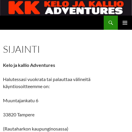
Siirry
sisältöön
Etsi
Kelo ja kallio Adventures
ENSISIJ
VALIKK
SIJAINTI
Kelo ja kallio Adventures
Halutessasi vuokrata tai palauttaa välineitä
käyntiosoitteemme on:
Muuntajankatu 6
33820 Tampere
(Rautaharkon kaupunginosassa)