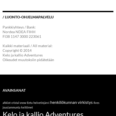
/ LUONTO-OHJELMAPALVELU
Pankkiyhteys / Bank:
Nordea NDEA FIHH
FI38 1147 3000 223061
Kaikki materiaali / All material:
Copyright © 2014
Kelo ja kallio Adventures
Oikeudet muutoksiin pidätetään
AVAINSANAT
henkilökunnan virkistys
ahkiot
cristal snow
Eetu
helvetinjärvi
Ilves
jousiammunta
keittimet
Kelo ja kallio Adventures