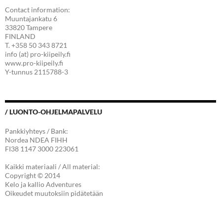
Contact information:
Muuntajankatu 6
33820 Tampere
FINLAND
T. +358 50 343 8721
info (at) pro-kiipeily.fi
www.pro-kiipeily.fi
Y-tunnus 2115788-3
/ LUONTO-OHJELMAPALVELU
Pankkiyhteys / Bank:
Nordea NDEA FIHH
FI38 1147 3000 223061
Kaikki materiaali / All material:
Copyright © 2014
Kelo ja kallio Adventures
Oikeudet muutoksiin pidätetään