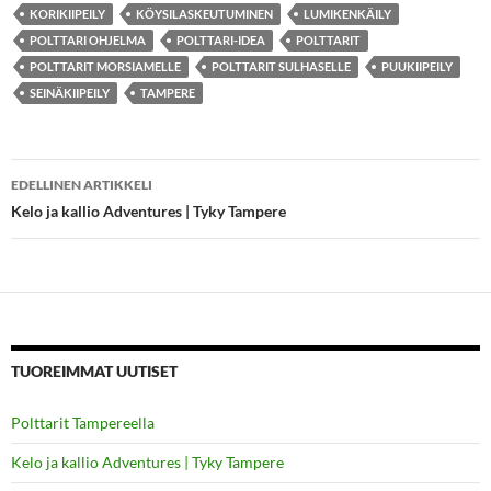
KORIKIIPEILY
KÖYSILASKEUTUMINEN
LUMIKENKÄILY
POLTTARI OHJELMA
POLTTARI-IDEA
POLTTARIT
POLTTARIT MORSIAMELLE
POLTTARIT SULHASELLE
PUUKIIPEILY
SEINÄKIIPEILY
TAMPERE
Artikkelien
EDELLINEN ARTIKKELI
selaus
Kelo ja kallio Adventures | Tyky Tampere
TUOREIMMAT UUTISET
Polttarit Tampereella
Kelo ja kallio Adventures | Tyky Tampere