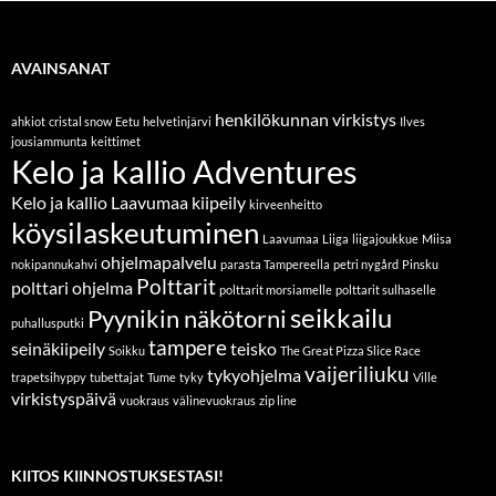
AVAINSANAT
henkilökunnan virkistys
ahkiot
cristal snow
Eetu
helvetinjärvi
Ilves
jousiammunta
keittimet
Kelo ja kallio Adventures
Kelo ja kallio Laavumaa
kiipeily
kirveenheitto
köysilaskeutuminen
Laavumaa
Liiga
liigajoukkue
Miisa
ohjelmapalvelu
nokipannukahvi
parasta Tampereella
petri nygård
Pinsku
Polttarit
polttari ohjelma
polttarit morsiamelle
polttarit sulhaselle
seikkailu
Pyynikin näkötorni
puhallusputki
tampere
seinäkiipeily
teisko
Soikku
The Great Pizza Slice Race
vaijeriliuku
tykyohjelma
trapetsihyppy
tubettajat
Tume
tyky
Ville
virkistyspäivä
vuokraus
välinevuokraus
zip line
KIITOS KIINNOSTUKSESTASI!