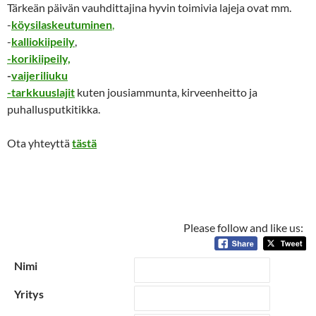
Tärkeän päivän vauhdittajina hyvin toimivia lajeja ovat mm.
-
köysilaskeutuminen
,
-
kalliokiipeily
,
-korikiipeily,
-
vaijeriliuku
-tarkkuuslajit
kuten jousiammunta, kirveenheitto ja
puhallusputkitikka.
Ota yhteyttä
tästä
Please follow and like us:
Nimi
Yritys