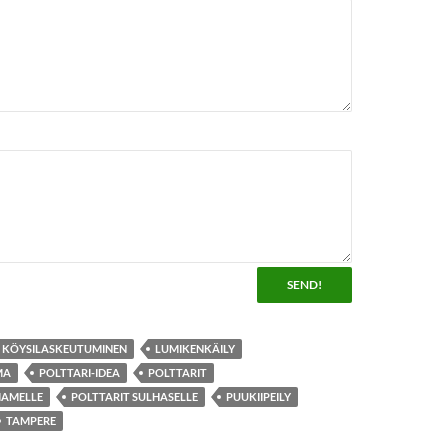
KÖYSILASKEUTUMINEN
LUMIKENKÄILY
MA
POLTTARI-IDEA
POLTTARIT
IAMELLE
POLTTARIT SULHASELLE
PUUKIIPEILY
TAMPERE