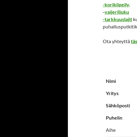
-korikiipeily,
-
vaijeriliuku
-tarkkuuslajit
ku
puhallusputkitik
Ota yhteyttä
tä
Nimi
Yritys
Sähköposti
Puhelin
Aihe