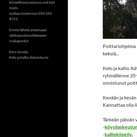
Kiireellisissä asioissa voit toki
myös
soittaa numeroon 050 343
8721.
Emme lähetä antamaasi
sähköpostiosoitteeseen
roskapostia!
Polttariohjelma 
Eero Suvela
keksiä...
Kelo ja kallio Adventures
Kelo ja kallio A
ryhmällenne 20 
onnistunut polt
Kevään ja kesän 
Kannattaa olla li
Tärkeän päivän v
-
köysilaskeutu
-
kalliokiipeily
,