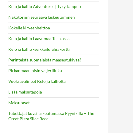
Kelo ja kallio Adventures | Tyky Tampere
Näkötornin seuraava laskeutuminen
Kokeile kirveenheittoa
Kelo ja kallio Laavumaa Teiskossa
Kelo ja kallio -seikkailulahjakortti
Perinteistä suomalaista maaseutukivaa?
Pirkanmaan pisin vaijeriliuku
Vuokravälineet Kelo ja kalliolta
Lisää maksutapoja
Maksutavat
Tubettajat köysilaskeutumassa Pyynikillä – The
Great Pizza Slice Race