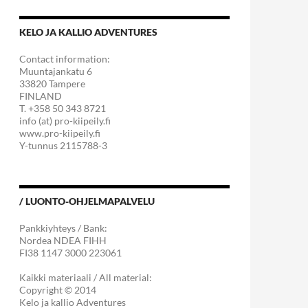
KELO JA KALLIO ADVENTURES
Contact information:
Muuntajankatu 6
33820 Tampere
FINLAND
T. +358 50 343 8721
info (at) pro-kiipeily.fi
www.pro-kiipeily.fi
Y-tunnus 2115788-3
/ LUONTO-OHJELMAPALVELU
Pankkiyhteys / Bank:
Nordea NDEA FIHH
FI38 1147 3000 223061
Kaikki materiaali / All material:
Copyright © 2014
Kelo ja kallio Adventures