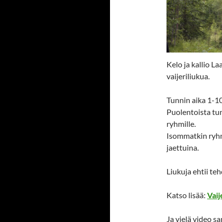
Kelo ja kallio 
vaijeriliukua.
Tunnin aika 1-10
Puolentoista tun
ryhmille.
Isommatkin ryh
jaettuina.
Liukuja ehtii teh
Katso lisää:
Vaij
Ja vielä video s