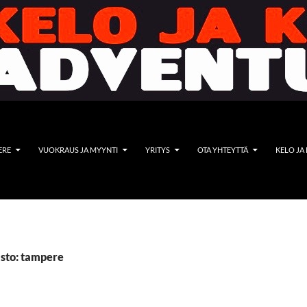
ERE
VUOKRAUS JA MYYNTI
YRITYS
OTA YHTEYTTÄ
KELO JA
sto: tampere