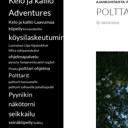
Kelo ja kallio
AJANKOHTAISTA
,
POLTT
Adventures
Kelo ja kallio Laavumaa
18/03/2026
kiipeily
kirveenheitto
köysilaskeutuminen
Laavumaa
Liiga
liigajoukkue
Miisa
nokipannukahvi
ohjelmapalvelu
parasta Tampereella
petri nygård
polttari ohjelma
Pinsku
Polttarit
polttarit morsiamelle
polttarit sulhaselle
puhallusputki
Pyynikin
näkötorni
seikkailu
seinäkiipeily
Soikku