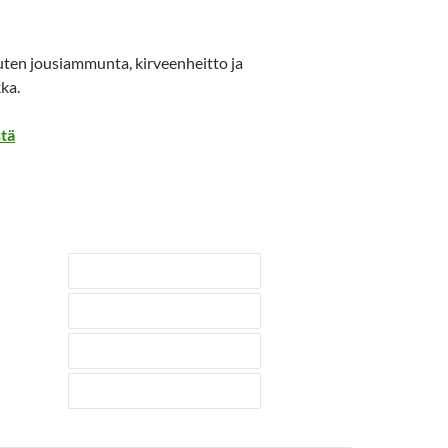
ten jousiammunta, kirveenheitto ja
ka.
stä