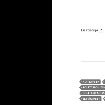
Lisätietoja
?
KORIKIIPEILY
POLTTARI OHJEL
POLTTARIT MORS
SEINÄKIIPEILY