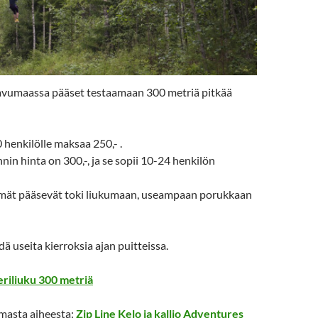
Laavumaassa pääset testaamaan 300 metriä pitkää
 henkilölle maksaa 250,- .
nin hinta on 300,-, ja se sopii 10-24 henkilön
mät pääsevät toki liukumaan, useampaan porukkaan
dä useita kierroksia ajan puitteissa.
eriliuku 300 metriä
amasta aiheesta:
Zip Line Kelo ja kallio Adventures