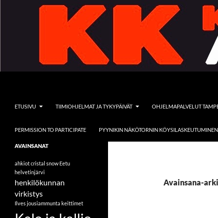
Siirry
sisältöön
Etsi
Kelo ja kallio Adventures
ETUSIVU
TIIMIOHJELMAT JA TYKYPÄIVÄT
OHJELMAPALVELUT TAMP
PERMISSION TO PARTICIPATE
PYYNIKIN NÄKÖTORNIN KÖYSILASKEUTUMINEN
Tervetuloa vieraaksemme
AVAINSANAT
seikkailullisten ohjelmapalveluiden
pariin
ahkiot
cristal snow
Eetu
helvetinjärvi
henkilökunnan
Avainsana-arki
virkistys
Ilves
jousiammunta
keittimet