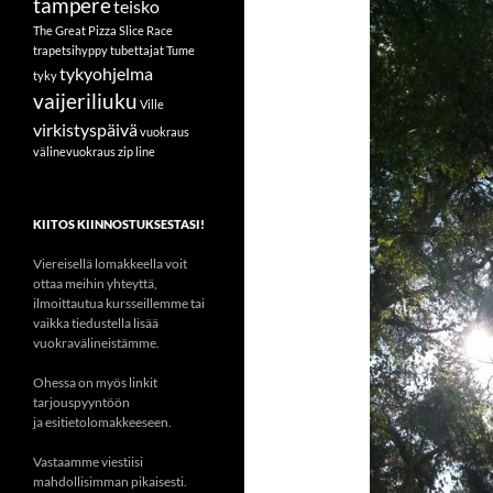
tampere
teisko
The Great Pizza Slice Race
trapetsihyppy
tubettajat
Tume
tykyohjelma
tyky
vaijeriliuku
Ville
virkistyspäivä
vuokraus
välinevuokraus
zip line
KIITOS KIINNOSTUKSESTASI!
Viereisellä lomakkeella voit
ottaa meihin yhteyttä,
ilmoittautua kursseillemme tai
vaikka tiedustella lisää
vuokravälineistämme.
Ohessa on myös linkit
tarjouspyyntöön
ja esitietolomakkeeseen.
Vastaamme viestiisi
mahdollisimman pikaisesti.