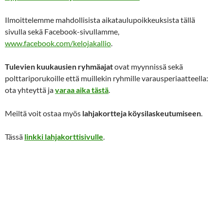
Ilmoittelemme mahdollisista aikataulupoikkeuksista tällä
sivulla sekä Facebook-sivullamme,
www.facebook.com/kelojakallio
.
Tulevien kuukausien ryhmäajat
ovat myynnissä sekä
polttariporukoille että muillekin ryhmille varausperiaatteella:
ota yhteyttä ja
varaa aika tästä
.
Meiltä voit ostaa myös
lahjakortteja köysilaskeutumiseen
.
Tässä
linkki lahjakorttisivulle
.