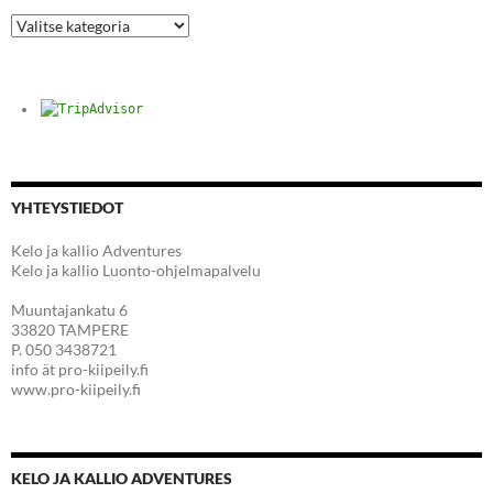
Kategoriat
YHTEYSTIEDOT
Kelo ja kallio Adventures
Kelo ja kallio Luonto-ohjelmapalvelu
Muuntajankatu 6
33820 TAMPERE
P. 050 3438721
info ät pro-kiipeily.fi
www.pro-kiipeily.fi
KELO JA KALLIO ADVENTURES