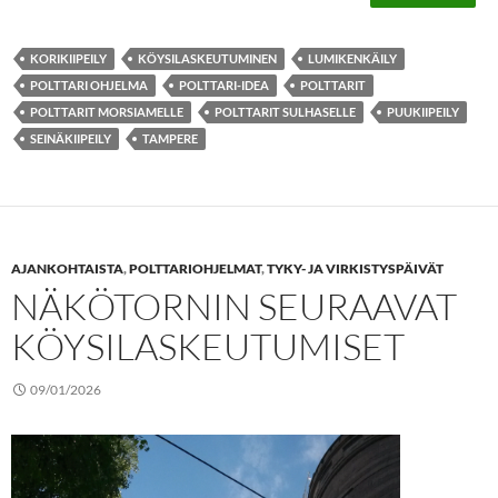
KORIKIIPEILY
KÖYSILASKEUTUMINEN
LUMIKENKÄILY
POLTTARI OHJELMA
POLTTARI-IDEA
POLTTARIT
POLTTARIT MORSIAMELLE
POLTTARIT SULHASELLE
PUUKIIPEILY
SEINÄKIIPEILY
TAMPERE
AJANKOHTAISTA
,
POLTTARIOHJELMAT
,
TYKY- JA VIRKISTYSPÄIVÄT
NÄKÖTORNIN SEURAAVAT
KÖYSILASKEUTUMISET
09/01/2026