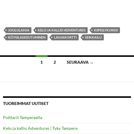
JOULULAHJA
KELO JA KALLIO ADVENTURES
KIIPEILYKURSSI
KÖYSILASKEUTUMINEN
LAHJAKORTTI
SEIKKAILU
Artikkelien
1
2
SEURAAVA →
selaus
TUOREIMMAT UUTISET
Polttarit Tampereella
Kelo ja kallio Adventures | Tyky Tampere