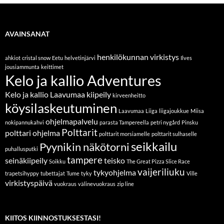
AVAINSANAT
henkilökunnan virkistys
ahkiot
cristal snow
Eetu
helvetinjärvi
Ilves
jousiammunta
keittimet
Kelo ja kallio Adventures
Kelo ja kallio Laavumaa
kiipeily
kirveenheitto
köysilaskeutuminen
Laavumaa
Liiga
liigajoukkue
Miisa
ohjelmapalvelu
nokipannukahvi
parasta Tampereella
petri nygård
Pinsku
Polttarit
polttari ohjelma
polttarit morsiamelle
polttarit sulhaselle
seikkailu
Pyynikin näkötorni
puhallusputki
tampere
seinäkiipeily
teisko
Soikku
The Great Pizza Slice Race
vaijeriliuku
tykyohjelma
trapetsihyppy
tubettajat
Tume
tyky
Ville
virkistyspäivä
vuokraus
välinevuokraus
zip line
KIITOS KIINNOSTUKSESTASI!