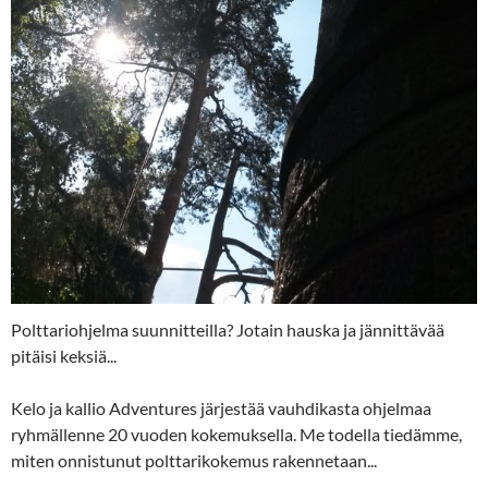
Polttariohjelma suunnitteilla? Jotain hauska ja jännittävää
pitäisi keksiä...
Kelo ja kallio Adventures järjestää vauhdikasta ohjelmaa
ryhmällenne 20 vuoden kokemuksella. Me todella tiedämme,
miten onnistunut polttarikokemus rakennetaan...