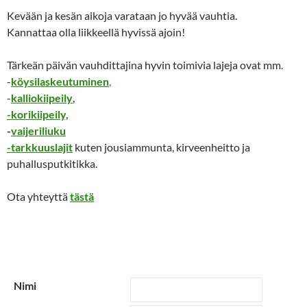
Kevään ja kesän aikoja varataan jo hyvää vauhtia.
Kannattaa olla liikkeellä hyvissä ajoin!
Tärkeän päivän vauhdittajina hyvin toimivia lajeja ovat mm.
-
köysilaskeutuminen
,
-
kalliokiipeily
,
-korikiipeily,
-
vaijeriliuku
-tarkkuuslajit
kuten jousiammunta, kirveenheitto ja
puhallusputkitikka.
Ota yhteyttä
tästä
Nimi