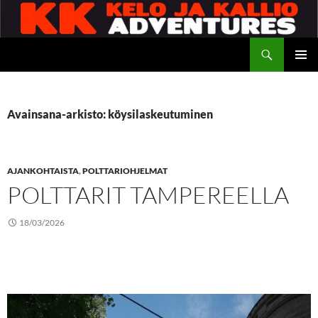
Siirry
sisältöön
Etsi
Kelo ja kallio Adventures
ENSISIJ
VALIKK
Avainsana-arkisto: köysilaskeutuminen
AJANKOHTAISTA
,
POLTTARIOHJELMAT
POLTTARIT TAMPEREELLA
18/03/2026