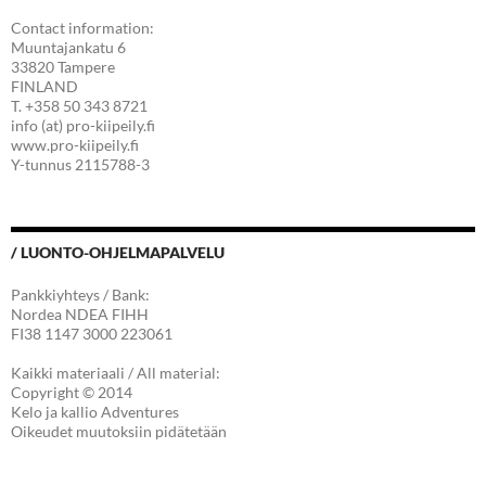
Contact information:
Muuntajankatu 6
33820 Tampere
FINLAND
T. +358 50 343 8721
info (at) pro-kiipeily.fi
www.pro-kiipeily.fi
Y-tunnus 2115788-3
/ LUONTO-OHJELMAPALVELU
Pankkiyhteys / Bank:
Nordea NDEA FIHH
FI38 1147 3000 223061
Kaikki materiaali / All material:
Copyright © 2014
Kelo ja kallio Adventures
Oikeudet muutoksiin pidätetään