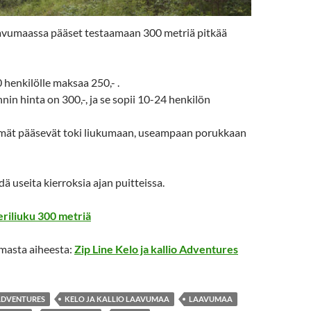
Laavumaassa pääset testaamaan 300 metriä pitkää
 henkilölle maksaa 250,- .
nin hinta on 300,-, ja se sopii 10-24 henkilön
mät pääsevät toki liukumaan, useampaan porukkaan
dä useita kierroksia ajan puitteissa.
eriliuku 300 metriä
amasta aiheesta:
Zip Line Kelo ja kallio Adventures
 ADVENTURES
KELO JA KALLIO LAAVUMAA
LAAVUMAA