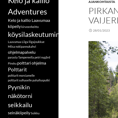
Kelo ja kallio
AJANKOHTAISTA
PIRKA
Adventures
VAIJER
Kelo ja kallio Laavumaa
kiipeily
kirveenheitto
28/01/2023
köysilaskeutuminen
Laavumaa
Liiga
liigajoukkue
Miisa
nokipannukahvi
ohjelmapalvelu
parasta Tampereella
petri nygård
polttari ohjelma
Pinsku
Polttarit
polttarit morsiamelle
polttarit sulhaselle
puhallusputki
Pyynikin
näkötorni
seikkailu
seinäkiipeily
Soikku