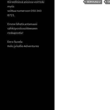
Kiireellisissä asioissa voit toki
SEIKKAILU
T
myös
soittaa numeroon 050 343
8721.
Emme lähetä antamaasi
sähköpostiosoitteeseen
roskapostia!
Eero Suvela
Kelo ja kallio Adventures