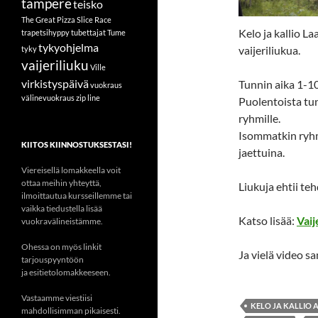
tampere
teisko
The Great Pizza Slice Race
Kelo ja kallio 
trapetsihyppy
tubettajat
Tume
tykyohjelma
vaijeriliukua.
tyky
vaijeriliuku
Ville
virkistyspäivä
Tunnin aika 1-10
vuokraus
välinevuokraus
zip line
Puolentoista tun
ryhmille.
Isommatkin ryh
KIITOS KIINNOSTUKSESTASI!
jaettuina.
Viereisellä lomakkeella voit
ottaa meihin yhteyttä,
Liukuja ehtii teh
ilmoittautua kursseillemme tai
vaikka tiedustella lisää
Katso lisää:
Vaij
vuokravälineistämme.
Ohessa on myös linkit
Ja vielä video s
tarjouspyyntöön
ja esitietolomakkeeseen.
Vastaamme viestiisi
KELO JA KALLIO
mahdollisimman pikaisesti.