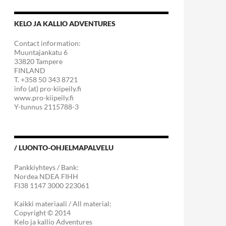
KELO JA KALLIO ADVENTURES
Contact information:
Muuntajankatu 6
33820 Tampere
FINLAND
T. +358 50 343 8721
info (at) pro-kiipeily.fi
www.pro-kiipeily.fi
Y-tunnus 2115788-3
/ LUONTO-OHJELMAPALVELU
Pankkiyhteys / Bank:
Nordea NDEA FIHH
FI38 1147 3000 223061
Kaikki materiaali / All material:
Copyright © 2014
Kelo ja kallio Adventures