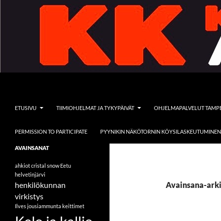
Siirry
sisältöön
Etsi
Kelo ja kallio Adventures
ETUSIVU
TIIMIOHJELMAT JA TYKYPÄIVÄT
OHJELMAPALVELUT TAMP
PERMISSION TO PARTICIPATE
PYYNIKIN NÄKÖTORNIN KÖYSILASKEUTUMINEN
Tervetuloa vieraaksemme
AVAINSANAT
seikkailullisten ohjelmapalveluiden
pariin
ahkiot
cristal snow
Eetu
helvetinjärvi
henkilökunnan
Avainsana-arkis
virkistys
Ilves
jousiammunta
keittimet