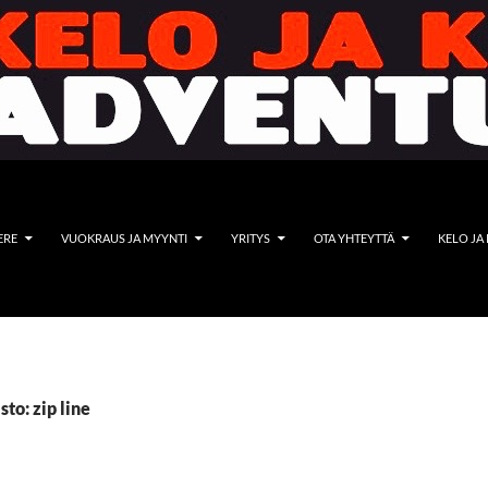
ERE
VUOKRAUS JA MYYNTI
YRITYS
OTA YHTEYTTÄ
KELO JA
to: zip line