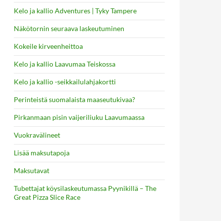
Kelo ja kallio Adventures | Tyky Tampere
Näkötornin seuraava laskeutuminen
Kokeile kirveenheittoa
Kelo ja kallio Laavumaa Teiskossa
Kelo ja kallio -seikkailulahjakortti
Perinteistä suomalaista maaseutukivaa?
Pirkanmaan pisin vaijeriliuku Laavumaassa
Vuokravälineet
Lisää maksutapoja
Maksutavat
Tubettajat köysilaskeutumassa Pyynikillä – The
Great Pizza Slice Race