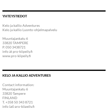
YHTEYSTIEDOT
Kelo ja kallio Adventures
Kelo ja kallio Luonto-ohjelmapalvelu
Muuntajankatu 6
33820 TAMPERE
P. 050 3438721
info ät pro-kiipeily.fi
www.pro-kiipeily.fi
KELO JA KALLIO ADVENTURES
Contact information:
Muuntajankatu 6
33820 Tampere
FINLAND
T. +358 50 343 8721
info (at) pro-kiipeily.fi