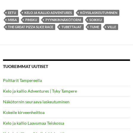
EETU
KELO JA KALLIO ADVENTURES
KÖYSILASKEUTUMINEN
MIISA
PINSKU
PYYNIKIN NÄKÖTORNI
SOIKKU
THE GREAT PIZZA SLICE RACE
TUBETTAJAT
TUME
VILLE
TUOREIMMAT UUTISET
Polttarit Tampereella
Kelo ja kallio Adventures | Tyky Tampere
Näkötornin seuraava laskeutuminen
Kokeile kirveenheittoa
Kelo ja kallio Laavumaa Teiskossa