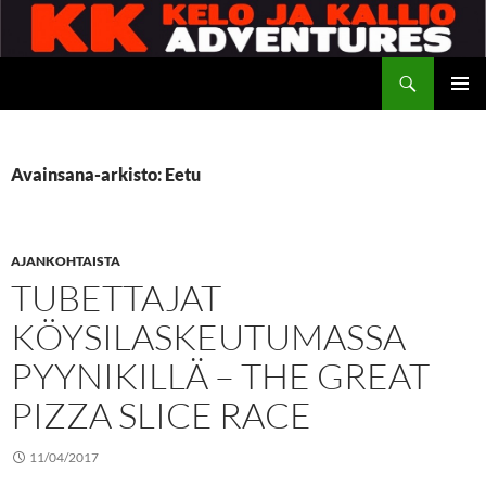
Siirry
sisältöön
Etsi
Kelo ja kallio Adventures
ENSISIJ
VALIKK
Avainsana-arkisto: Eetu
AJANKOHTAISTA
TUBETTAJAT
KÖYSILASKEUTUMASSA
PYYNIKILLÄ – THE GREAT
PIZZA SLICE RACE
11/04/2017