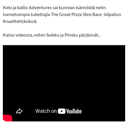
Kelo ja kallio Adventures sai kunnian isännöidä netin
tunnetuimpia tubettajia The Great Pizza Slice Race -kilpailun
finaalitehtävässä.
Katso videosta, miten Soikku ja Pinsku pärjäsivät...