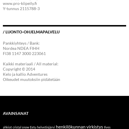
www.pro-kiipeily.fi
Y-tunnus 2115788-3
/ LUONTO-OHJELMAPALVELU
Pankkiyhteys / Bank:
Nordea NDEA FIHH
FI38 1147 3000 223061
Kaikki materiaali / All material:
Copyright © 2014
Kelo ja kallio Adventures
Oikeudet muutoksiin pidätetään
AVAINSANAT
henkilökunnan virkistys
ahkiot
cristal snow
Eetu
helvetinjärvi
Ilves