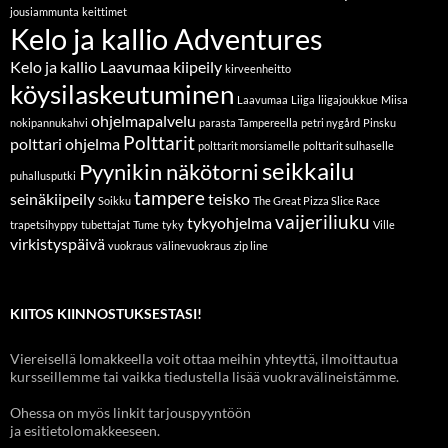
jousiammunta
keittimet
Kelo ja kallio Adventures
Kelo ja kallio Laavumaa
kiipeily
kirveenheitto
köysilaskeutuminen
Laavumaa
Liiga
liigajoukkue
Miisa
ohjelmapalvelu
nokipannukahvi
parasta Tampereella
petri nygård
Pinsku
Polttarit
polttari ohjelma
polttarit morsiamelle
polttarit sulhaselle
seikkailu
Pyynikin näkötorni
puhallusputki
tampere
seinäkiipeily
teisko
Soikku
The Great Pizza Slice Race
vaijeriliuku
tykyohjelma
trapetsihyppy
tubettajat
Tume
tyky
Ville
virkistyspäivä
vuokraus
välinevuokraus
zip line
KIITOS KIINNOSTUKSESTASI!
Viereisellä lomakkeella voit ottaa meihin yhteyttä, ilmoittautua
kursseillemme tai vaikka tiedustella lisää vuokravälineistämme.
Ohessa on myös linkit tarjouspyyntöön
ja esitietolomakkeeseen.