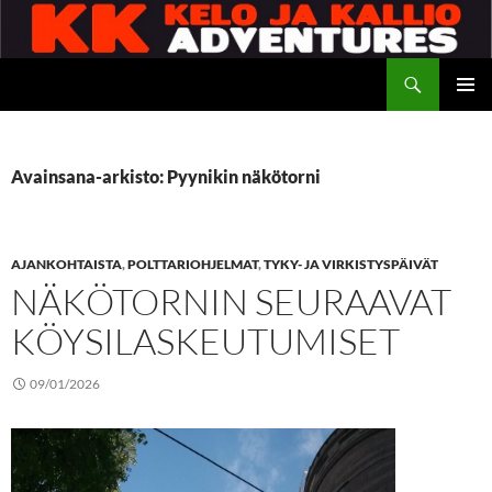
Siirry
sisältöön
Etsi
Kelo ja kallio Adventures
ENSISIJ
VALIKK
Avainsana-arkisto: Pyynikin näkötorni
AJANKOHTAISTA
,
POLTTARIOHJELMAT
,
TYKY- JA VIRKISTYSPÄIVÄT
NÄKÖTORNIN SEURAAVAT
KÖYSILASKEUTUMISET
09/01/2026