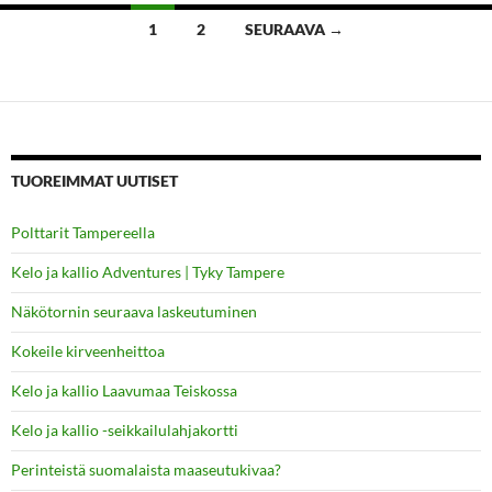
Artikkelien
1
2
SEURAAVA →
selaus
TUOREIMMAT UUTISET
Polttarit Tampereella
Kelo ja kallio Adventures | Tyky Tampere
Näkötornin seuraava laskeutuminen
Kokeile kirveenheittoa
Kelo ja kallio Laavumaa Teiskossa
Kelo ja kallio -seikkailulahjakortti
Perinteistä suomalaista maaseutukivaa?