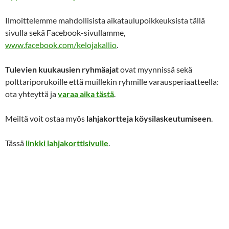
Ilmoittelemme mahdollisista aikataulupoikkeuksista tällä
sivulla sekä Facebook-sivullamme,
www.facebook.com/kelojakallio
.
Tulevien kuukausien ryhmäajat
ovat myynnissä sekä
polttariporukoille että muillekin ryhmille varausperiaatteella:
ota yhteyttä ja
varaa aika tästä
.
Meiltä voit ostaa myös
lahjakortteja köysilaskeutumiseen
.
Tässä
linkki lahjakorttisivulle
.