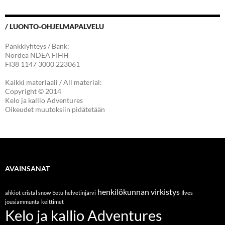
/ LUONTO-OHJELMAPALVELU
Pankkiyhteys / Bank:
Nordea NDEA FIHH
FI38 1147 3000 223061
Kaikki materiaali / All material:
Copyright © 2014
Kelo ja kallio Adventures
Oikeudet muutoksiin pidätetään
AVAINSANAT
henkilökunnan virkistys
ahkiot
cristal snow
Eetu
helvetinjärvi
Ilves
jousiammunta
keittimet
Kelo ja kallio Adventures