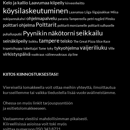
Kelo ja kallio Laavumaa
kiipeily
kirveenheitto
köysilaskeutuminen
Laavumaa
Liiga
liigajoukkue
Miisa
ohjelmapalvelu
nokipannukahvi
parasta Tampereella
petri nygård
Pinsku
Polttarit
polttari ohjelma
polttarit morsiamelle
polttarit sulhaselle
seikkailu
Pyynikin näkötorni
puhallusputki
tampere
seinäkiipeily
teisko
Soikku
The Great Pizza Slice Race
vaijeriliuku
tykyohjelma
trapetsihyppy
tubettajat
Tume
tyky
Ville
virkistyspäivä
vuokraus
välinevuokraus
zip line
KIITOS KIINNOSTUKSESTASI!
Viereisellä lomakkeella voit ottaa meihin yhteyttä, ilmoittautua
kursseillemme tai vaikka tiedustella lisää vuokravälineistämme.
Ohessa on myös linkit tarjouspyyntöön
ja esitietolomakkeeseen.
Vastaamme viestiisi mahdollisimman pikaisesti.
Kiireellisissä asioissa voit toki myös
soittaa numeroon 050 343 8721.