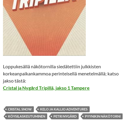
Loppukesällä näkötornilla siedätettiin julkkisten
korkeanpaikankammoa perinteisellä menetelmällä; katso
jakso tästä:
Cristal ja Nygård Tripillä, jakso 1 Tampere
CRISTAL SNOW
KELO JA KALLIO ADVENTURES
KÖYSILASKEUTUMINEN
PETRI NYGÅRD
PYYNIKIN NÄKÖTORNI