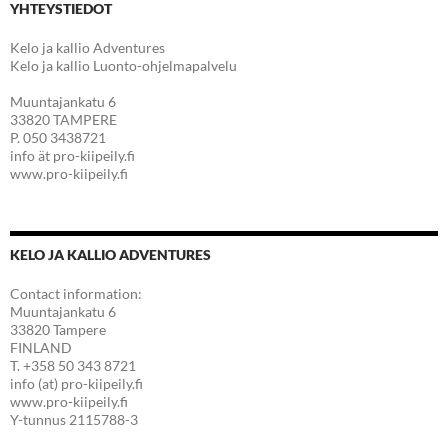
YHTEYSTIEDOT
Kelo ja kallio Adventures
Kelo ja kallio Luonto-ohjelmapalvelu
Muuntajankatu 6
33820 TAMPERE
P. 050 3438721
info ät pro-kiipeily.fi
www.pro-kiipeily.fi
KELO JA KALLIO ADVENTURES
Contact information:
Muuntajankatu 6
33820 Tampere
FINLAND
T. +358 50 343 8721
info (at) pro-kiipeily.fi
www.pro-kiipeily.fi
Y-tunnus 2115788-3