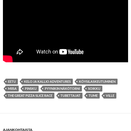
EETU
KELO JA KALLIO ADVENTURES
KÖYSILASKEUTUMINEN
MIISA
PINSKU
PYYNIKIN NÄKÖTORNI
SOIKKU
THE GREAT PIZZA SLICE RACE
TUBETTAJAT
TUME
VILLE
AJANKOHTAISTA