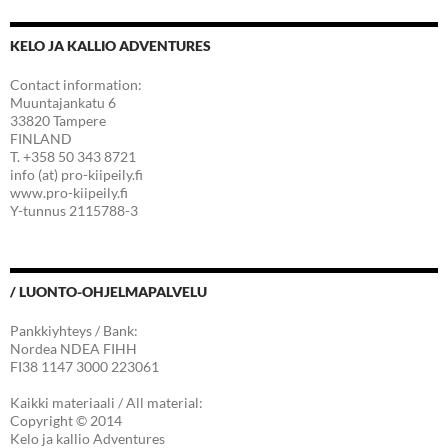
KELO JA KALLIO ADVENTURES
Contact information:
Muuntajankatu 6
33820 Tampere
FINLAND
T. +358 50 343 8721
info (at) pro-kiipeily.fi
www.pro-kiipeily.fi
Y-tunnus 2115788-3
/ LUONTO-OHJELMAPALVELU
Pankkiyhteys / Bank:
Nordea NDEA FIHH
FI38 1147 3000 223061
Kaikki materiaali / All material:
Copyright © 2014
Kelo ja kallio Adventures