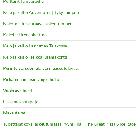
Polttarit Tampereella
Kelo ja kallio Adventures | Tyky Tampere
Näkötornin seuraava laskeutuminen
Kokeile kirveenheittoa
Kelo ja kallio Laavumaa Teiskossa
Kelo ja kallio -seikkailulahjakortti
Perinteistä suomalaista maaseutukivaa?
Pirkanmaan pisin vaijeriliuku
Vuokravälineet
Lisää maksutapoja
Maksutavat
Tubettajat köysilaskeutumassa Pyynikillä – The Great Pizza Slice Race