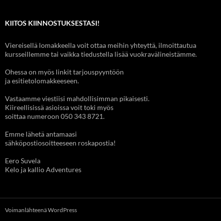
KIITOS KIINNOSTUKSESTASI!
Viereisellä lomakkeella voit ottaa meihin yhteyttä, ilmoittautua
kursseillemme tai vaikka tiedustella lisää vuokravälineistämme.
Ohessa on myös linkit tarjouspyyntöön
ja esitietolomakkeeseen.
Vastaamme viestiisi mahdollisimman pikaisesti.
Kiireellisissä asioissa voit toki myös
soittaa numeroon 050 343 8721.
Emme lähetä antamaasi
sähköpostiosoitteeseen roskapostia!
Eero Suvela
Kelo ja kallio Adventures
Voimanlähteenä WordPress