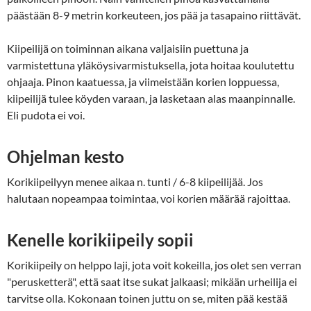
päästään 8-9 metrin korkeuteen, jos pää ja tasapaino riittävät.
Kiipeilijä on toiminnan aikana valjaisiin puettuna ja
varmistettuna yläköysivarmistuksella, jota hoitaa koulutettu
ohjaaja. Pinon kaatuessa, ja viimeistään korien loppuessa,
kiipeilijä tulee köyden varaan, ja lasketaan alas maanpinnalle.
Eli pudota ei voi.
Ohjelman kesto
Korikiipeilyyn menee aikaa n. tunti / 6-8 kiipeilijää. Jos
halutaan nopeampaa toimintaa, voi korien määrää rajoittaa.
Kenelle korikiipeily sopii
Korikiipeily on helppo laji, jota voit kokeilla, jos olet sen verran
"perusketterä", että saat itse sukat jalkaasi; mikään urheilija ei
tarvitse olla. Kokonaan toinen juttu on se, miten pää kestää