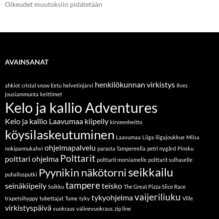
Oikeudet muutoksiin pidätetään
AVAINSANAT
henkilökunnan virkistys
ahkiot
cristal snow
Eetu
helvetinjärvi
Ilves
jousiammunta
keittimet
Kelo ja kallio Adventures
Kelo ja kallio Laavumaa
kiipeily
kirveenheitto
köysilaskeutuminen
Laavumaa
Liiga
liigajoukkue
Miisa
ohjelmapalvelu
nokipannukahvi
parasta Tampereella
petri nygård
Pinsku
Polttarit
polttari ohjelma
polttarit morsiamelle
polttarit sulhaselle
seikkailu
Pyynikin näkötorni
puhallusputki
tampere
seinäkiipeily
teisko
Soikku
The Great Pizza Slice Race
vaijeriliuku
tykyohjelma
trapetsihyppy
tubettajat
Tume
tyky
Ville
virkistyspäivä
vuokraus
välinevuokraus
zip line