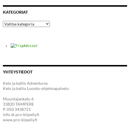
KATEGORIAT
Kategoriat
YHTEYSTIEDOT
Kelo ja kallio Adventures
Kelo ja kallio Luonto-ohjelmapalvelu
Muuntajankatu 6
33820 TAMPERE
P. 050 3438721
info ät pro-kiipeily.fi
www.pro-kiipeily.fi