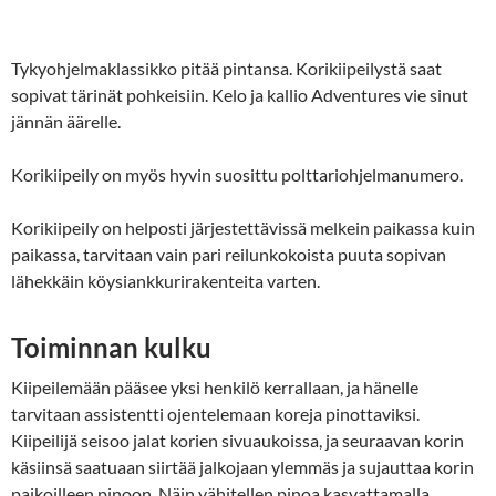
Tykyohjelmaklassikko pitää pintansa. Korikiipeilystä saat
sopivat tärinät pohkeisiin. Kelo ja kallio Adventures vie sinut
jännän äärelle.
Korikiipeily on myös hyvin suosittu polttariohjelmanumero.
Korikiipeily on helposti järjestettävissä melkein paikassa kuin
paikassa, tarvitaan vain pari reilunkokoista puuta sopivan
lähekkäin köysiankkurirakenteita varten.
Toiminnan kulku
Kiipeilemään pääsee yksi henkilö kerrallaan, ja hänelle
tarvitaan assistentti ojentelemaan koreja pinottaviksi.
Kiipeilijä seisoo jalat korien sivuaukoissa, ja seuraavan korin
käsiinsä saatuaan siirtää jalkojaan ylemmäs ja sujauttaa korin
paikoilleen pinoon. Näin vähitellen pinoa kasvattamalla