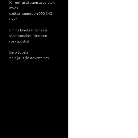
Kiireellisissä asioissa voit toki
myös
soittaa numeroon 050 343
8721.
Emme lähetä antamaasi
sähköpostiosoitteeseen
roskapostia!
Eero Suvela
Kelo ja kallio Adventures