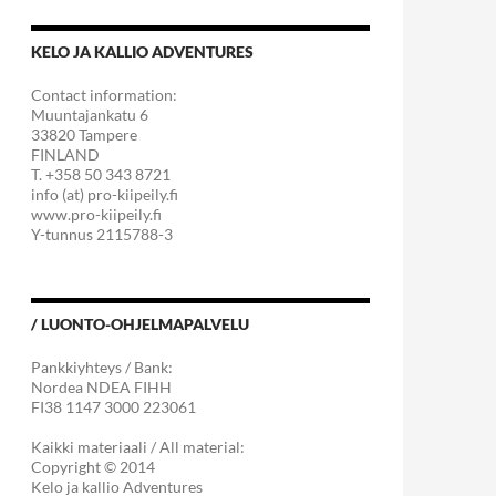
KELO JA KALLIO ADVENTURES
Contact information:
Muuntajankatu 6
33820 Tampere
FINLAND
T. +358 50 343 8721
info (at) pro-kiipeily.fi
www.pro-kiipeily.fi
Y-tunnus 2115788-3
/ LUONTO-OHJELMAPALVELU
Pankkiyhteys / Bank:
Nordea NDEA FIHH
FI38 1147 3000 223061
Kaikki materiaali / All material:
Copyright © 2014
Kelo ja kallio Adventures