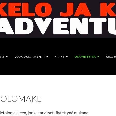
ERE
VUOKRAUS JA MYYNTI
YRITYS
OTA YHTEYTTÄ
KELO J
ETOLOMAKE
tietolomakkeen, jonka tarvitset täytettynä mukana