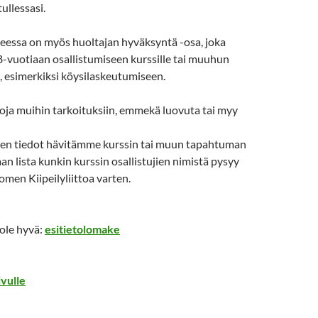
tullessasi.
essa on myös huoltajan hyväksyntä -osa, joka
8-vuotiaan osallistumiseen kurssille tai muuhun
, esimerkiksi köysilaskeutumiseen.
oja muihin tarkoituksiin, emmekä luovuta tai myy
den tiedot hävitämme kurssin tai muun tapahtuman
aan lista kunkin kurssin osallistujien nimistä pysyy
men Kiipeilyliittoa varten.
 ole hyvä:
esitietolomake
ivulle