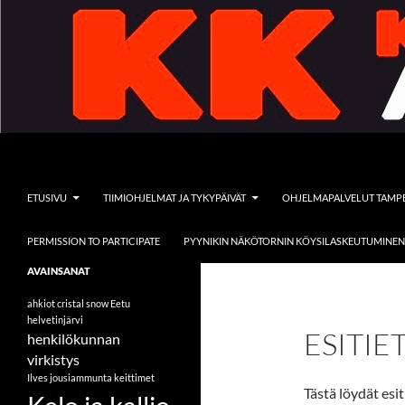
Siirry
sisältöön
Etsi
Kelo ja kallio Adventures
ETUSIVU
TIIMIOHJELMAT JA TYKYPÄIVÄT
OHJELMAPALVELUT TAMP
PERMISSION TO PARTICIPATE
PYYNIKIN NÄKÖTORNIN KÖYSILASKEUTUMINEN
Tervetuloa vieraaksemme
AVAINSANAT
seikkailullisten ohjelmapalveluiden
pariin
ahkiot
cristal snow
Eetu
helvetinjärvi
ESITI
henkilökunnan
virkistys
Ilves
jousiammunta
keittimet
Tästä löydät esi