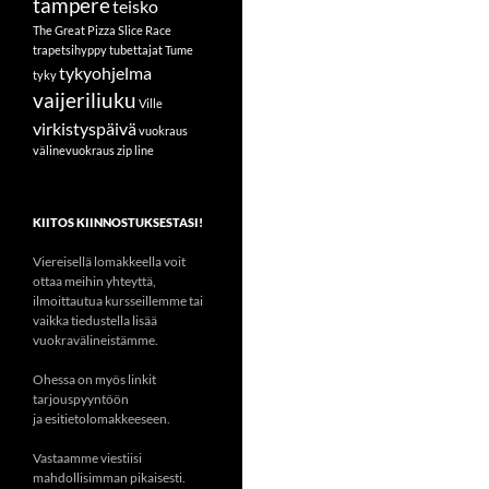
tampere
teisko
The Great Pizza Slice Race
trapetsihyppy
tubettajat
Tume
tykyohjelma
tyky
vaijeriliuku
Ville
virkistyspäivä
vuokraus
välinevuokraus
zip line
KIITOS KIINNOSTUKSESTASI!
Viereisellä lomakkeella voit
ottaa meihin yhteyttä,
ilmoittautua kursseillemme tai
vaikka tiedustella lisää
vuokravälineistämme.
Ohessa on myös linkit
tarjouspyyntöön
ja esitietolomakkeeseen.
Vastaamme viestiisi
mahdollisimman pikaisesti.