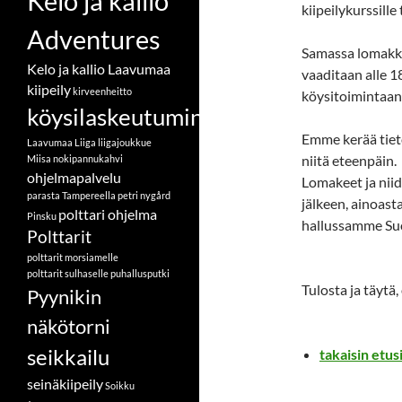
Kelo ja kallio
kiipeilykurssille 
Adventures
Samassa lomakke
Kelo ja kallio Laavumaa
vaaditaan alle 1
kiipeily
kirveenheitto
köysitoimintaan
köysilaskeutuminen
Emme kerää tiet
Laavumaa
Liiga
liigajoukkue
niitä eteenpäin.
Miisa
nokipannukahvi
ohjelmapalvelu
Lomakeet ja nii
parasta Tampereella
petri nygård
jälkeen, ainoast
polttari ohjelma
Pinsku
hallussamme Suo
Polttarit
polttarit morsiamelle
polttarit sulhaselle
puhallusputki
Tulosta ja täytä,
Pyynikin
näkötorni
seikkailu
takaisin etus
seinäkiipeily
Soikku