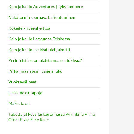
Kelo ja kallio Adventures | Tyky Tampere
Näkötornin seuraava laskeutuminen
Kokeile kirveenheittoa
Kelo ja kallio Laavumaa Teiskossa
Kelo ja kallio -seikkailulahjakortti
Perinteistä suomalaista maaseutukivaa?
Pirkanmaan pisin vaijeriliuku
Vuokravälineet
Lisää maksutapoja
Maksutavat
Tubettajat köysilaskeutumassa Pyynikillä – The
Great Pizza Slice Race