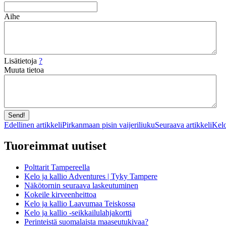
Aihe
Lisätietoja
?
Muuta tietoa
Artikkelien
Edellinen artikkeli
Pirkanmaan pisin vaijeriliuku
Seuraava artikkeli
Kelo
selaus
Tuoreimmat uutiset
Polttarit Tampereella
Kelo ja kallio Adventures | Tyky Tampere
Näkötornin seuraava laskeutuminen
Kokeile kirveenheittoa
Kelo ja kallio Laavumaa Teiskossa
Kelo ja kallio -seikkailulahjakortti
Perinteistä suomalaista maaseutukivaa?