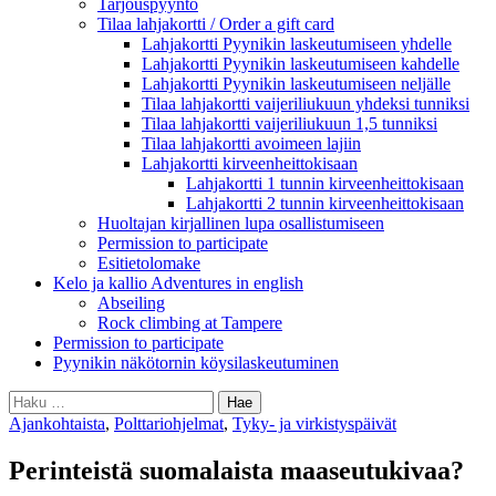
Tarjouspyyntö
Tilaa lahjakortti / Order a gift card
Lahjakortti Pyynikin laskeutumiseen yhdelle
Lahjakortti Pyynikin laskeutumiseen kahdelle
Lahjakortti Pyynikin laskeutumiseen neljälle
Tilaa lahjakortti vaijeriliukuun yhdeksi tunniksi
Tilaa lahjakortti vaijeriliukuun 1,5 tunniksi
Tilaa lahjakortti avoimeen lajiin
Lahjakortti kirveenheittokisaan
Lahjakortti 1 tunnin kirveenheittokisaan
Lahjakortti 2 tunnin kirveenheittokisaan
Huoltajan kirjallinen lupa osallistumiseen
Permission to participate
Esitietolomake
Kelo ja kallio Adventures in english
Abseiling
Rock climbing at Tampere
Permission to participate
Pyynikin näkötornin köysilaskeutuminen
Haku:
Ajankohtaista
,
Polttariohjelmat
,
Tyky- ja virkistyspäivät
Perinteistä suomalaista maaseutukivaa?