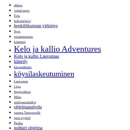
ahkiot
cristal snow
Eetu
helvetinjärvi
henkilökunnan virkistys
Ilves
jousiammunta
keittimet
Kelo ja kallio Adventures
Kelo ja kallio Laavumaa
kiipeily
kirveenheitto
köysilaskeutuminen
Laavumaa
Liiga
liigajoukkue
Miisa
nokipannukahvi
ohjelmapalvelu
parasta Tampereella
petri nygård
Pinsku
polttari ohjelma