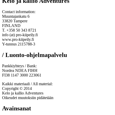
Kelo ja kallio Adventures
Contact information:
Muuntajankatu 6
33820 Tampere
FINLAND
T. +358 50 343 8721
info (at) pro-kiipeily.fi
www.pro-kiipeily.fi
Y-tunnus 2115788-3
/ Luonto-ohjelmapalvelu
Pankkiyhteys / Bank:
Nordea NDEA FIHH
FI38 1147 3000 223061
Kaikki materiaali / All material:
Copyright © 2014
Kelo ja kallio Adventures
Oikeudet muutoksiin pidätetään
Avainsanat
Tervetuloa vieraaksemme seikkailullisten 