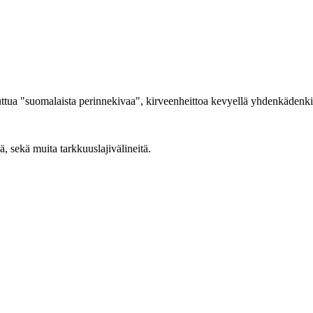
 tuttua "suomalaista perinnekivaa", kirveenheittoa kevyellä yhdenkädenki
ä, sekä muita tarkkuuslajivälineitä.