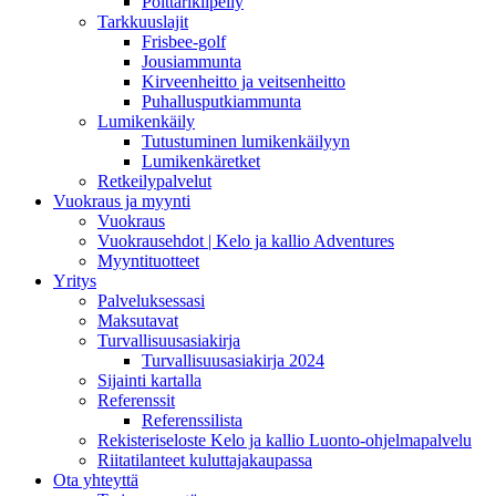
Polttarikiipeily
Tarkkuuslajit
Frisbee-golf
Jousiammunta
Kirveenheitto ja veitsenheitto
Puhallusputkiammunta
Lumikenkäily
Tutustuminen lumikenkäilyyn
Lumikenkäretket
Retkeilypalvelut
Vuokraus ja myynti
Vuokraus
Vuokrausehdot | Kelo ja kallio Adventures
Myyntituotteet
Yritys
Palveluksessasi
Maksutavat
Turvallisuusasiakirja
Turvallisuusasiakirja 2024
Sijainti kartalla
Referenssit
Referenssilista
Rekisteriseloste Kelo ja kallio Luonto-ohjelmapalvelu
Riitatilanteet kuluttajakaupassa
Ota yhteyttä