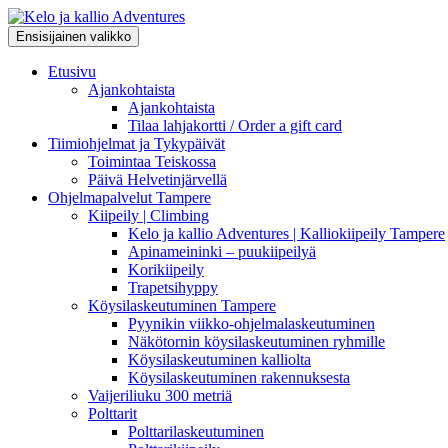
Siirry
sisältöön
Etsi
Ensisijainen valikko
Kelo ja kallio Adventures
Etusivu
Ajankohtaista
Ajankohtaista
Tilaa lahjakortti / Order a gift card
Tiimiohjelmat ja Tykypäivät
Toimintaa Teiskossa
Päivä Helvetinjärvellä
Ohjelmapalvelut Tampere
Kiipeily | Climbing
Kelo ja kallio Adventures | Kalliokiipeily Tampere
Apinameininki – puukiipeilyä
Korikiipeily
Trapetsihyppy
Köysilaskeutuminen Tampere
Pyynikin viikko-ohjelmalaskeutuminen
Näkötornin köysilaskeutuminen ryhmille
Köysilaskeutuminen kalliolta
Köysilaskeutuminen rakennuksesta
Vaijeriliuku 300 metriä
Polttarit
Polttarilaskeutuminen