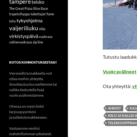
tampere
teisko
The Great Pizza Slice Race
trapetsihyppy
tubettajat
Tume
tykyohjelma
tyky
vaijeriliuku
Ville
virkistyspäivä
vuokraus
välinevuokraus
zip line
Tutustu laadukk
KIITOS KIINNOSTUKSESTASI!
Vuokravälineet
Viereisellä lomakkeella voit
ottaa meihin yhteyttä,
ilmoittautua kursseillemme tai
Ota yhteyttä:
y
vaikka tiedustella lisää
vuokravälineistämme.
Ohessa on myös linkit
AHKIOT
KAJ
tarjouspyyntöön
KELO JA KALLIO
ja esitietolomakkeeseen.
TELESKOOPPISA
Vastaamme viestiisi
mahdollisimman pikaisesti.