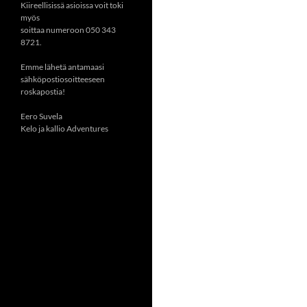
Kiireellisissä asioissa voit toki
myös
soittaa numeroon 050 343
8721.
Emme lähetä antamaasi
sähköpostiosoitteeseen
roskapostia!
Eero Suvela
Kelo ja kallio Adventures