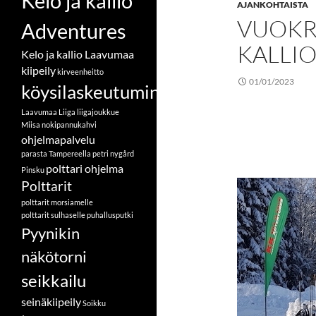
Kelo ja kallio
AJANKOHTAISTA
VUOKR
Adventures
KALLIO
Kelo ja kallio Laavumaa
kiipeily
kirveenheitto
01/01/2023
köysilaskeutuminen
Laavumaa
Liiga
liigajoukkue
Miisa
nokipannukahvi
ohjelmapalvelu
parasta Tampereella
petri nygård
polttari ohjelma
Pinsku
Polttarit
polttarit morsiamelle
polttarit sulhaselle
puhallusputki
Pyynikin
näkötorni
seikkailu
seinäkiipeily
Soikku