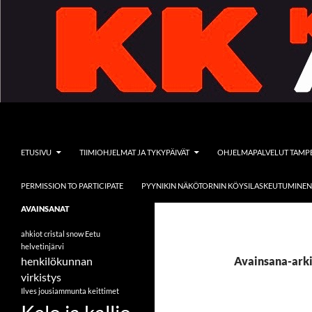
Siirry
sisältöön
Etsi
Kelo ja kallio Adventures
ETUSIVU
TIIMIOHJELMAT JA TYKYPÄIVÄT
OHJELMAPALVELUT TAMP
PERMISSION TO PARTICIPATE
PYYNIKIN NÄKÖTORNIN KÖYSILASKEUTUMINEN
Tervetuloa vieraaksemme
AVAINSANAT
seikkailullisten ohjelmapalveluiden
pariin
ahkiot
cristal snow
Eetu
helvetinjärvi
henkilökunnan
Avainsana-arki
virkistys
Ilves
jousiammunta
keittimet