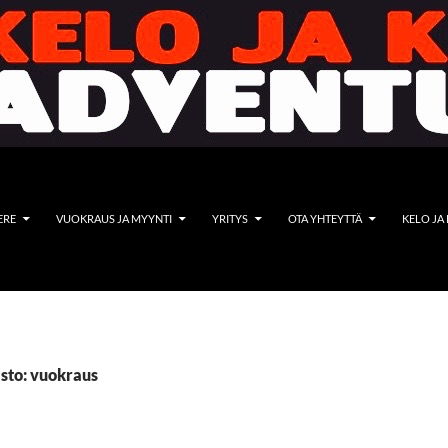
ERE
VUOKRAUS JA MYYNTI
YRITYS
OTA YHTEYTTÄ
KELO JA
sto: vuokraus