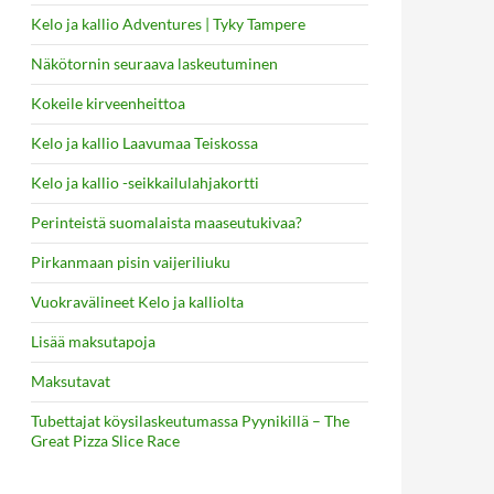
Kelo ja kallio Adventures | Tyky Tampere
Näkötornin seuraava laskeutuminen
Kokeile kirveenheittoa
Kelo ja kallio Laavumaa Teiskossa
Kelo ja kallio -seikkailulahjakortti
Perinteistä suomalaista maaseutukivaa?
Pirkanmaan pisin vaijeriliuku
Vuokravälineet Kelo ja kalliolta
Lisää maksutapoja
Maksutavat
Tubettajat köysilaskeutumassa Pyynikillä – The
Great Pizza Slice Race