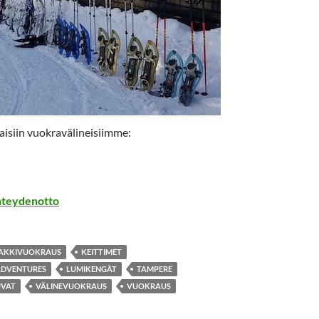
aisiin vuokravälineisiimme:
hteydenotto
AKKIVUOKRAUS
KEITTIMET
 ADVENTURES
LUMIKENGÄT
TAMPERE
UVAT
VÄLINEVUOKRAUS
VUOKRAUS