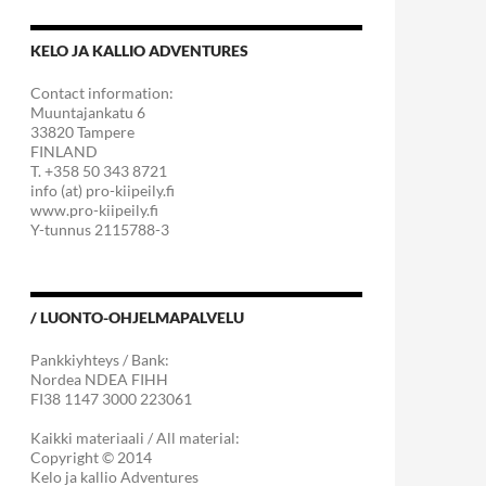
KELO JA KALLIO ADVENTURES
Contact information:
Muuntajankatu 6
33820 Tampere
FINLAND
T. +358 50 343 8721
info (at) pro-kiipeily.fi
www.pro-kiipeily.fi
Y-tunnus 2115788-3
/ LUONTO-OHJELMAPALVELU
Pankkiyhteys / Bank:
Nordea NDEA FIHH
FI38 1147 3000 223061
Kaikki materiaali / All material:
Copyright © 2014
Kelo ja kallio Adventures