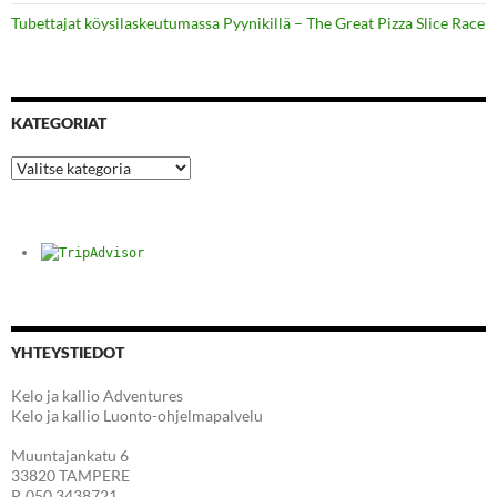
Tubettajat köysilaskeutumassa Pyynikillä – The Great Pizza Slice Race
KATEGORIAT
Kategoriat
YHTEYSTIEDOT
Kelo ja kallio Adventures
Kelo ja kallio Luonto-ohjelmapalvelu
Muuntajankatu 6
33820 TAMPERE
P. 050 3438721