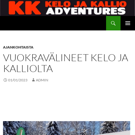
Siirry
sisältöön
Etsi
Kelo ja kallio Adventures
ENSISIJ
VALIKK
AJANKOHTAISTA
VUOKRAVÄLINEET KELO JA
KALLIOLTA
01/01/2023
ADMIN