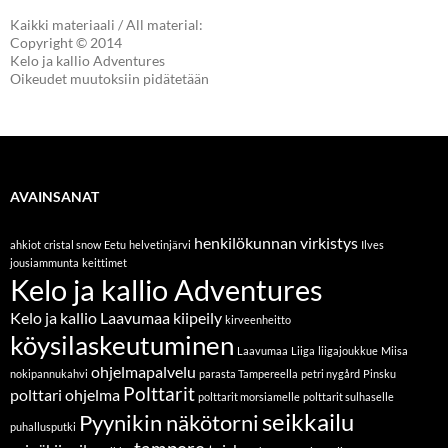
Kaikki materiaali / All material:
Copyright © 2014
Kelo ja kallio Adventures
Oikeudet muutoksiin pidätetään
AVAINSANAT
henkilökunnan virkistys
ahkiot
cristal snow
Eetu
helvetinjärvi
Ilves
jousiammunta
keittimet
Kelo ja kallio Adventures
Kelo ja kallio Laavumaa
kiipeily
kirveenheitto
köysilaskeutuminen
Laavumaa
Liiga
liigajoukkue
Miisa
ohjelmapalvelu
nokipannukahvi
parasta Tampereella
petri nygård
Pinsku
Polttarit
polttari ohjelma
polttarit morsiamelle
polttarit sulhaselle
seikkailu
Pyynikin näkötorni
puhallusputki