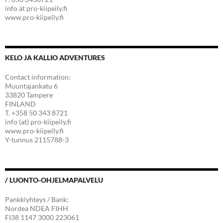
info ät pro-kiipeily.fi
www.pro-kiipeily.fi
KELO JA KALLIO ADVENTURES
Contact information:
Muuntajankatu 6
33820 Tampere
FINLAND
T. +358 50 343 8721
info (at) pro-kiipeily.fi
www.pro-kiipeily.fi
Y-tunnus 2115788-3
/ LUONTO-OHJELMAPALVELU
Pankkiyhteys / Bank:
Nordea NDEA FIHH
FI38 1147 3000 223061