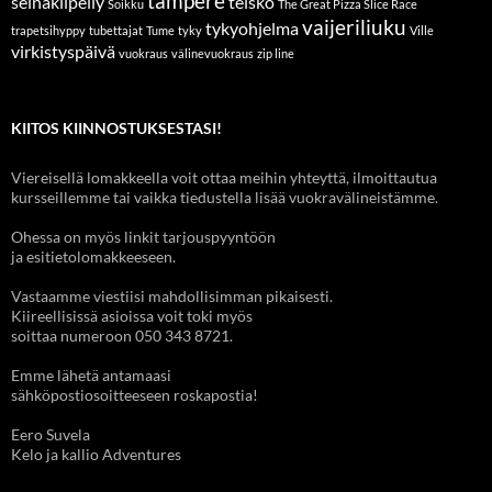
tampere
seinäkiipeily
teisko
Soikku
The Great Pizza Slice Race
vaijeriliuku
tykyohjelma
trapetsihyppy
tubettajat
Tume
tyky
Ville
virkistyspäivä
vuokraus
välinevuokraus
zip line
KIITOS KIINNOSTUKSESTASI!
Viereisellä lomakkeella voit ottaa meihin yhteyttä, ilmoittautua
kursseillemme tai vaikka tiedustella lisää vuokravälineistämme.
Ohessa on myös linkit tarjouspyyntöön
ja esitietolomakkeeseen.
Vastaamme viestiisi mahdollisimman pikaisesti.
Kiireellisissä asioissa voit toki myös
soittaa numeroon 050 343 8721.
Emme lähetä antamaasi
sähköpostiosoitteeseen roskapostia!
Eero Suvela
Kelo ja kallio Adventures