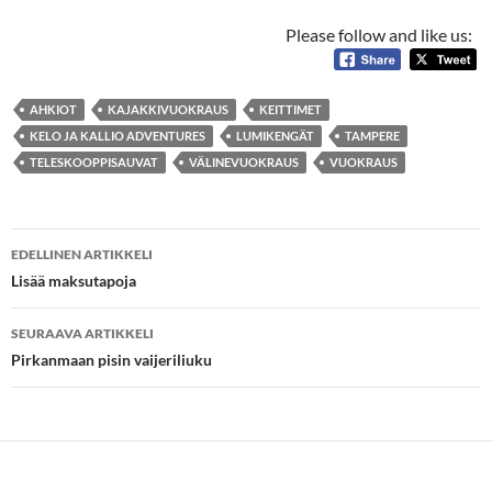
Please follow and like us:
AHKIOT
KAJAKKIVUOKRAUS
KEITTIMET
KELO JA KALLIO ADVENTURES
LUMIKENGÄT
TAMPERE
TELESKOOPPISAUVAT
VÄLINEVUOKRAUS
VUOKRAUS
Artikkelien
EDELLINEN ARTIKKELI
selaus
Lisää maksutapoja
SEURAAVA ARTIKKELI
Pirkanmaan pisin vaijeriliuku