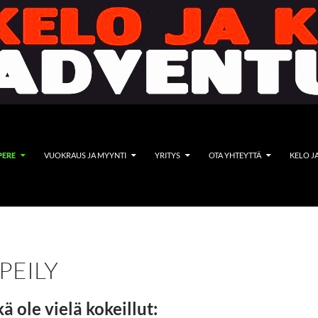
PERE
VUOKRAUS JA MYYNTI
YRITYS
OTA YHTEYTTÄ
KELO J
PEILY
ä ole vielä kokeillut: