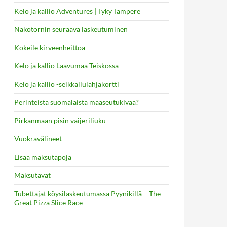
Kelo ja kallio Adventures | Tyky Tampere
Näkötornin seuraava laskeutuminen
Kokeile kirveenheittoa
Kelo ja kallio Laavumaa Teiskossa
Kelo ja kallio -seikkailulahjakortti
Perinteistä suomalaista maaseutukivaa?
Pirkanmaan pisin vaijeriliuku
Vuokravälineet
Lisää maksutapoja
Maksutavat
Tubettajat köysilaskeutumassa Pyynikillä – The
Great Pizza Slice Race