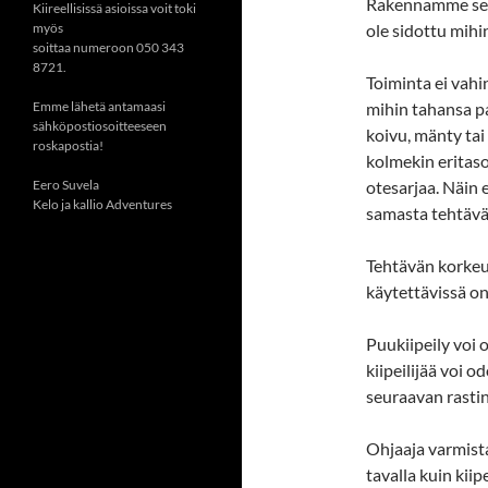
Rakennamme seinä
Kiireellisissä asioissa voit toki
myös
ole sidottu mihi
soittaa numeroon 050 343
8721.
Toiminta ei vahi
Emme lähetä antamaasi
mihin tahansa pa
sähköpostiosoitteeseen
koivu, mänty tai
roskapostia!
kolmekin eritasoi
Eero Suvela
otesarjaa. Näin e
Kelo ja kallio Adventures
samasta tehtävä
Tehtävän korkeus
käytettävissä on
Puukiipeily voi 
kiipeilijää voi o
seuraavan rastin
Ohjaaja varmistaa
tavalla kuin kiip