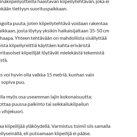
kiipeilyotteilla haastavan kiipeilytehtävän, joka ei
nkään tiettyyn suorituspaikkaan.
ngoita puuta, joten kiipeilytehtävä voidaan rakentaa
ikkaan, josta löytyy yksikin halkaisijaltaan 35-50 cm
 haapa. Yhteen tehtävään on mahdollista sisällyttää
sta kiipeilyreittiä käyttäen kahta eriväristä
ritasoiset kiipeilijät löytävät mielekästä tekemistä
stä.
 voi hyvin olla vaikka 15 metriä, kunhan vain
 sopiva puu.
olla myös osa useamman lajin kokonaisuutta;
dottaa puussa palkinto tai seikkailukilpailun
 vihjekuori.
 kiipeilijää yläköydellä. Varmistus toimii siis samalla
eilyseinällä, eli putoamaan kiipeilijä ei pääse.