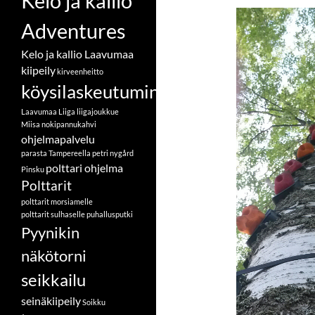
Kelo ja kallio
Adventures
Kelo ja kallio Laavumaa
kiipeily
kirveenheitto
köysilaskeutuminen
Laavumaa
Liiga
liigajoukkue
Miisa
nokipannukahvi
ohjelmapalvelu
parasta Tampereella
petri nygård
polttari ohjelma
Pinsku
Polttarit
polttarit morsiamelle
polttarit sulhaselle
puhallusputki
Pyynikin
näkötorni
seikkailu
seinäkiipeily
Soikku