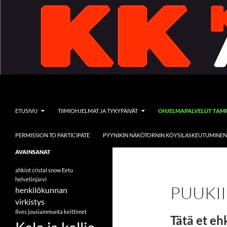
Siirry
sisältöön
Etsi
Kelo ja kallio Adventures
ETUSIVU
TIIMIOHJELMAT JA TYKYPÄIVÄT
OHJELMAPALVELUT TAM
PERMISSION TO PARTICIPATE
PYYNIKIN NÄKÖTORNIN KÖYSILASKEUTUMINEN
Tervetuloa vieraaksemme
AVAINSANAT
seikkailullisten ohjelmapalveluiden
pariin
ahkiot
cristal snow
Eetu
helvetinjärvi
PUUKII
henkilökunnan
virkistys
Ilves
jousiammunta
keittimet
Tätä et ehk