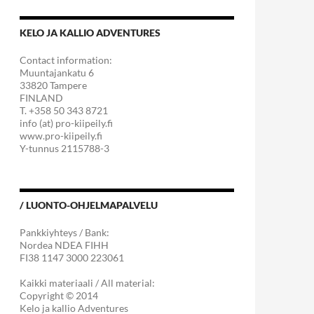
KELO JA KALLIO ADVENTURES
Contact information:
Muuntajankatu 6
33820 Tampere
FINLAND
T. +358 50 343 8721
info (at) pro-kiipeily.fi
www.pro-kiipeily.fi
Y-tunnus 2115788-3
/ LUONTO-OHJELMAPALVELU
Pankkiyhteys / Bank:
Nordea NDEA FIHH
FI38 1147 3000 223061
Kaikki materiaali / All material:
Copyright © 2014
Kelo ja kallio Adventures