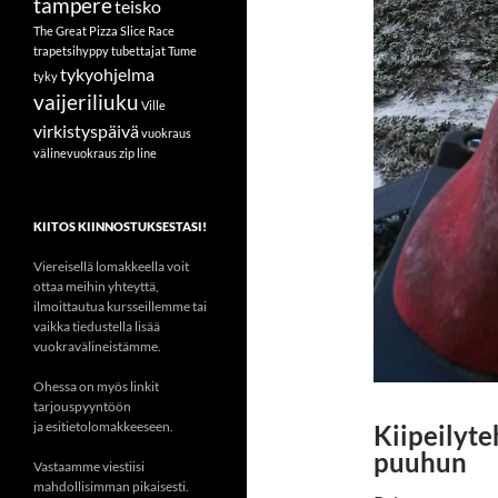
tampere
teisko
The Great Pizza Slice Race
trapetsihyppy
tubettajat
Tume
tykyohjelma
tyky
vaijeriliuku
Ville
virkistyspäivä
vuokraus
välinevuokraus
zip line
KIITOS KIINNOSTUKSESTASI!
Viereisellä lomakkeella voit
ottaa meihin yhteyttä,
ilmoittautua kursseillemme tai
vaikka tiedustella lisää
vuokravälineistämme.
Ohessa on myös linkit
tarjouspyyntöön
ja esitietolomakkeeseen.
Kiipeilyt
puuhun
Vastaamme viestiisi
mahdollisimman pikaisesti.