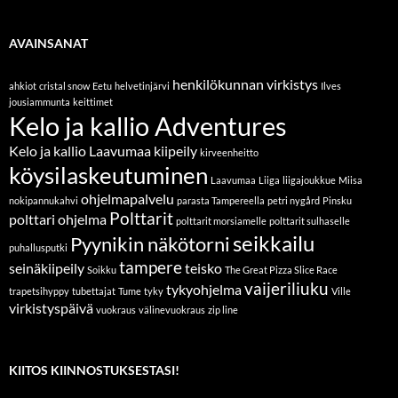
AVAINSANAT
henkilökunnan virkistys
ahkiot
cristal snow
Eetu
helvetinjärvi
Ilves
jousiammunta
keittimet
Kelo ja kallio Adventures
Kelo ja kallio Laavumaa
kiipeily
kirveenheitto
köysilaskeutuminen
Laavumaa
Liiga
liigajoukkue
Miisa
ohjelmapalvelu
nokipannukahvi
parasta Tampereella
petri nygård
Pinsku
Polttarit
polttari ohjelma
polttarit morsiamelle
polttarit sulhaselle
seikkailu
Pyynikin näkötorni
puhallusputki
tampere
seinäkiipeily
teisko
Soikku
The Great Pizza Slice Race
vaijeriliuku
tykyohjelma
trapetsihyppy
tubettajat
Tume
tyky
Ville
virkistyspäivä
vuokraus
välinevuokraus
zip line
KIITOS KIINNOSTUKSESTASI!