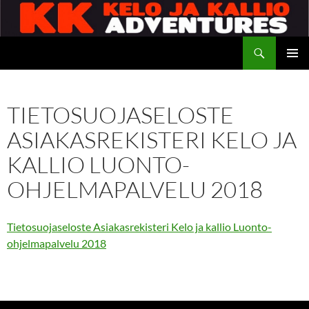
Siirry
sisältöön
Etsi
Kelo ja kallio Adventures
ENSISIJ
VALIKK
TIETOSUOJASELOSTE
ASIAKASREKISTERI KELO JA
KALLIO LUONTO-
OHJELMAPALVELU 2018
Tietosuojaseloste Asiakasrekisteri Kelo ja kallio Luonto-
ohjelmapalvelu 2018