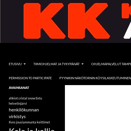
Siirry
sisältöön
Etsi
Kelo ja kallio Adventures
ETUSIVU
TIIMIOHJELMAT JA TYKYPÄIVÄT
OHJELMAPALVELUT TAMP
PERMISSION TO PARTICIPATE
PYYNIKIN NÄKÖTORNIN KÖYSILASKEUTUMINEN
Tervetuloa vieraaksemme
AVAINSANAT
seikkailullisten ohjelmapalveluiden
pariin
ahkiot
cristal snow
Eetu
helvetinjärvi
henkilökunnan
virkistys
Ilves
jousiammunta
keittimet