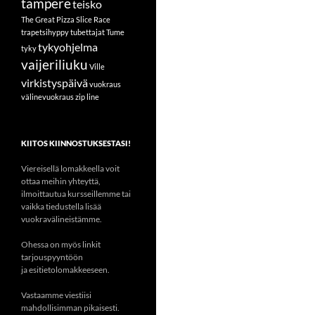
tampere
teisko
The Great Pizza Slice Race
trapetsihyppy
tubettajat
Tume
tykyohjelma
tyky
vaijeriliuku
Ville
virkistyspäivä
vuokraus
välinevuokraus
zip line
KIITOS KIINNOSTUKSESTASI!
Viereisellä lomakkeella voit
ottaa meihin yhteyttä,
ilmoittautua kursseillemme tai
vaikka tiedustella lisää
vuokravälineistämme.
Ohessa on myös linkit
tarjouspyyntöön
ja esitietolomakkeeseen.
Vastaamme viestiisi
mahdollisimman pikaisesti.