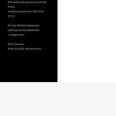
Kiireellisissä asioissa voit toki
myös
soittaa numeroon 050 343
8721.
Emme lähetä antamaasi
sähköpostiosoitteeseen
roskapostia!
Eero Suvela
Kelo ja kallio Adventures