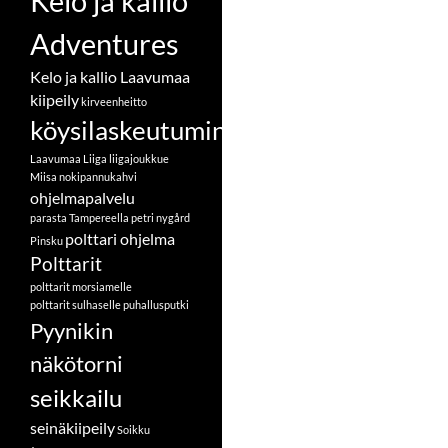
Kelo ja kallio
Adventures
Kelo ja kallio Laavumaa
kiipeily
kirveenheitto
köysilaskeutuminen
Laavumaa
Liiga
liigajoukkue
Miisa
nokipannukahvi
ohjelmapalvelu
parasta Tampereella
petri nygård
polttari ohjelma
Pinsku
Polttarit
polttarit morsiamelle
polttarit sulhaselle
puhallusputki
Pyynikin
näkötorni
seikkailu
seinäkiipeily
Soikku