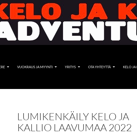
ERE
VUOKRAUS JA MYYNTI
YRITYS
OTA YHTEYTTÄ
KELO JA
LUMIKENKÄILY KELO JA
KALLIO LAAVUMAA 2022